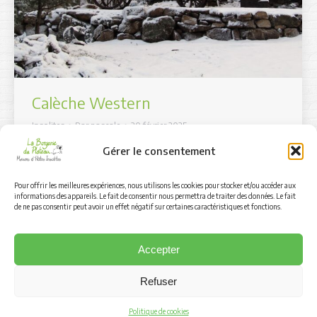
Calèche Western
Insolites
Par
pascale
20 février 2025
Calèche Western Séjour insolite et western Lit double
Gérer le consentement
160 Table et chaises Electricité et chauffage (selon la
saison) Terrasse extérieure Toilette sèche et lavabo à
l’intérieur Linge de lit et de toilette non fourni / en
Pour offrir les meilleures expériences, nous utilisons les cookies pour stocker et/ou accéder aux
OPTION Hébergement non-fumeur A partir de 85 €
informations des appareils. Le fait de consentir nous permettra de traiter des données. Le fait
Réservez Autres hébergements et activités
de ne pas consentir peut avoir un effet négatif sur certaines caractéristiques et fonctions.
Accepter
Refuser
© 2025 La Bergerie du Plateau
Footer
Aller
Politique de cookies