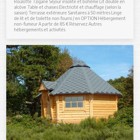
Roulotte Tzigane Séjour insolite et bohème Lit double en
alcôve Table et chaises Electricité et chauffage (selon la
saison) Terrasse extérieure Sanitaires à 50 mètres Linge
de lit et de toilette non fourni / en OPTION Hébergement
non-fumeur A partir de 85 € Réservez Autres
hébergements et activités