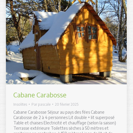
Cabane Carabosse
Insolites
Par
pascale
20 février 2025
Cabane Carabosse Séjour au pays des fées Cabane
Carabosse de 2 à 4 personnes Lit double + lit superposé
Table et chaises Electricité et chauffage (selon la saison)
Terrasse extérieure Toilettes sèches à 50 mètres et