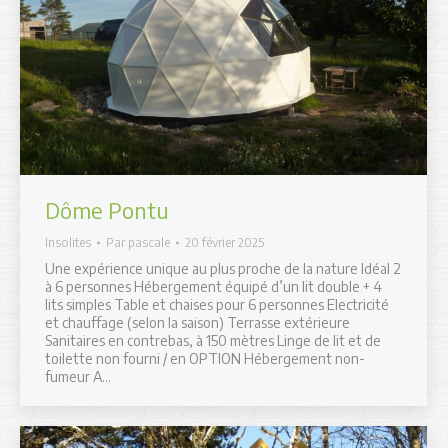
Dôme Pontu
Insolites
Par
pascale
20 février 2025
Une expérience unique au plus proche de la nature Idéal 2
à 6 personnes Hébergement équipé d’un lit double + 4
lits simples Table et chaises pour 6 personnes Electricité
et chauffage (selon la saison) Terrasse extérieure
Sanitaires en contrebas, à 150 mètres Linge de lit et de
toilette non fourni / en OPTION Hébergement non-
fumeur A…