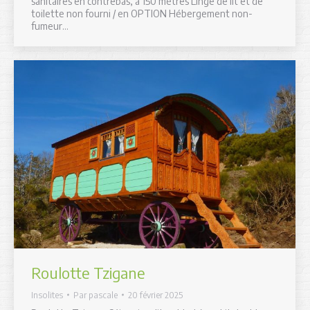
sanitaires en contrebas, à 150 mètres Linge de lit et de
toilette non fourni / en OPTION Hébergement non-
fumeur…
Roulotte Tzigane
Insolites
Par
pascale
20 février 2025