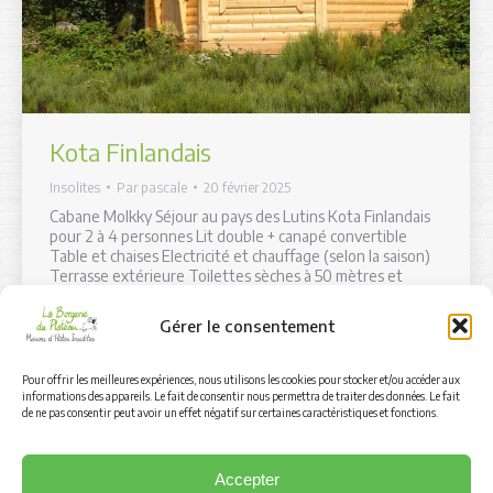
Kota Finlandais
Insolites
Par
pascale
20 février 2025
Cabane Molkky Séjour au pays des Lutins Kota Finlandais
pour 2 à 4 personnes Lit double + canapé convertible
Table et chaises Electricité et chauffage (selon la saison)
Terrasse extérieure Toilettes sèches à 50 mètres et
sanitaires en contrebas, à 150 mètres Linge de lit et de
toilette non fourni / en OPTION Hébergement non-
Gérer le consentement
fumeur…
Pour offrir les meilleures expériences, nous utilisons les cookies pour stocker et/ou accéder aux
informations des appareils. Le fait de consentir nous permettra de traiter des données. Le fait
de ne pas consentir peut avoir un effet négatif sur certaines caractéristiques et fonctions.
1
2
→
Accepter