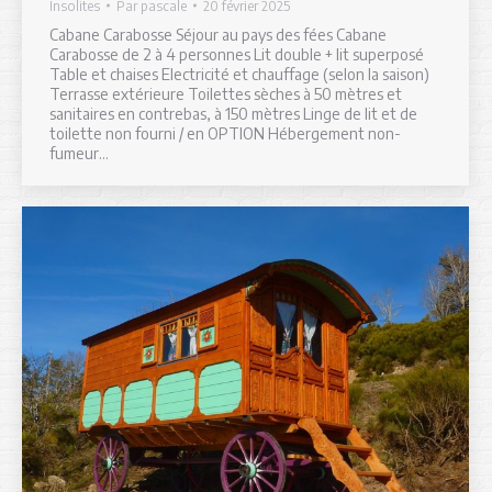
Insolites
Par
pascale
20 février 2025
Cabane Carabosse Séjour au pays des fées Cabane
Carabosse de 2 à 4 personnes Lit double + lit superposé
Table et chaises Electricité et chauffage (selon la saison)
Terrasse extérieure Toilettes sèches à 50 mètres et
sanitaires en contrebas, à 150 mètres Linge de lit et de
toilette non fourni / en OPTION Hébergement non-
fumeur…