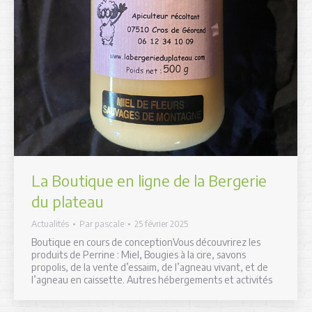
La Boutique en ligne de la Bergerie
du plateau
Actualités
Par
pascale
25 février 2025
Boutique en cours de conceptionVous découvrirez les
produits de Perrine : Miel, Bougies à la cire, savons
propolis, de la vente d’essaim, de l’agneau vivant, et de
l’agneau en caissette. Autres hébergements et activités