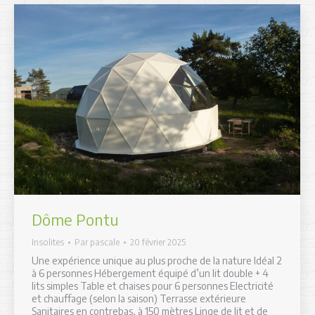
Dôme Pontu
Insolites
Par
pascale
20 février 2025
Une expérience unique au plus proche de la nature Idéal 2
à 6 personnes Hébergement équipé d’un lit double + 4
lits simples Table et chaises pour 6 personnes Electricité
et chauffage (selon la saison) Terrasse extérieure
Sanitaires en contrebas, à 150 mètres Linge de lit et de