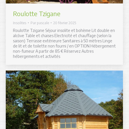
Roulotte Tzigane
Insolites
Par
pascale
20 février 2025
Roulotte Tzigane Séjour insolite et bohème Lit double en
alcôve Table et chaises Electricité et chauffage (selon la
saison) Terrasse extérieure Sanitaires à 50 mètres Linge
de lit et de toilette non fourni / en OPTION Hébergement
non-fumeur A partir de 85 € Réservez Autres
hébergements et activités