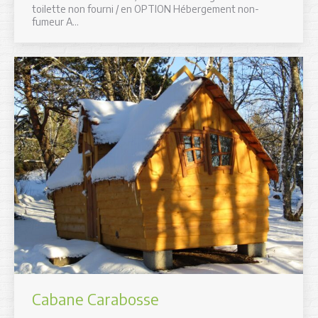
toilette non fourni / en OPTION Hébergement non-
fumeur A…
Cabane Carabosse