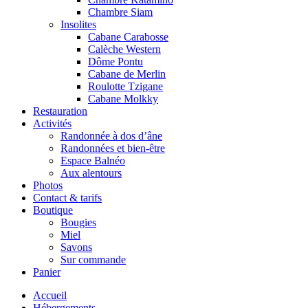
Chambre Siam
Insolites
Cabane Carabosse
Calèche Western
Dôme Pontu
Cabane de Merlin
Roulotte Tzigane
Cabane Molkky
Restauration
Activités
Randonnée à dos d’âne
Randonnées et bien-être
Espace Balnéo
Aux alentours
Photos
Contact & tarifs
Boutique
Bougies
Miel
Savons
Sur commande
Panier
Accueil
Hébergements