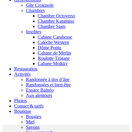
Gîte Crokinole
Chambres
Chambre Octoverso
Chambre Katamino
Chambre Siam
Insolites
Cabane Carabosse
Calèche Western
Dôme Pontu
Cabane de Merlin
Roulotte Tzigane
Cabane Molkky
Restauration
Activités
Randonnée à dos d’âne
Randonnées et bien-être
Espace Balnéo
Aux alentours
Photos
Contact & tarifs
Boutique
Bougies
Miel
Savons